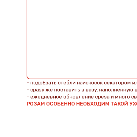
- подрЕзать стебли наискосок секатором ил
- сразу же поставить в вазу, наполненную
- ежедневное обновление среза и много с
РОЗАМ ОСОБЕННО НЕОБХОДИМ ТАКОЙ УХО
PS: при правильном уходе, в конце жизни, 
голову, т.е стебель не согнется в области 
того, что розе, просто, не хватило внимания
ЧТОБЫ ЦВЕТОЧКИ РАДОВАЛИ ВАС НЕ 