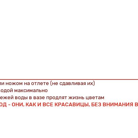
и ножом на отлете (не сдавливая их)
 водой максимально
вежей воды в вазе продлят жизнь цветам
Д - ОНИ, КАК И ВСЕ КРАСАВИЦЫ, БЕЗ ВНИМАНИЯ В
у розы раскроется и развалится бутон, но она Не накл
"шеи" (сразу под бутоном). Склоненная "голова" - 100%
 и воды!
ОДИН ДЕНЬ НЕОБХОДИМО: