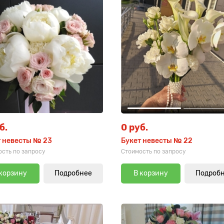
б.
0 руб.
т невесты № 23
Букет невесты № 22
сть по запросу
Стоимость по запросу
 корзину
Подробнее
В корзину
Подроб