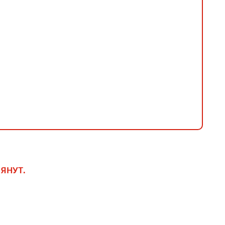
ЯНУТ.
онит
 признак