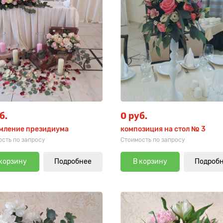
б.
0 руб.
мление президиума
композиция на стол № 3
сть по запросу
Стоимость по запросу
 корзину
Подробнее
В корзину
Подроб