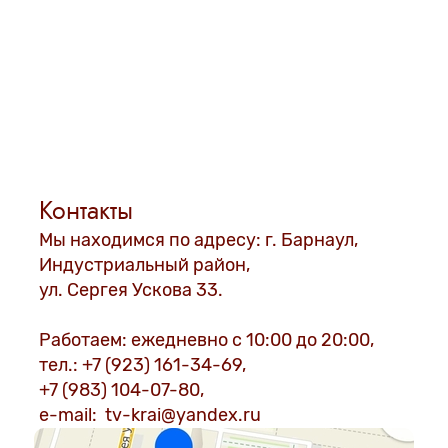
- ежедневное обновление среза и много
свежей воды в вазе продлят жизнь цветам
РОЗАМ ОСОБЕННО НЕОБХОДИМ ТАКОЙ УХОД -
ОНИ, КАК И ВСЕ КРАСАВИЦЫ, БЕЗ ВНИМАНИЯ
ВЯНУТ.
PS: при правильном уходе, в конце жизни, у
розы раскроется и развалится бутон, но она Не
наклонит голову, т.е стебель не согнется в
области "шеи" (сразу под бутоном).
Контакты
Склоненная "голова" - 100% признак того, что
розе, просто, не хватило внимания и воды!
Мы находимся по адресу: г. Барнаул,
ЧТОБЫ ЦВЕТОЧКИ РАДОВАЛИ ВАС
Индустриальный район,
НЕ ОДИН ДЕНЬ НЕОБХОДИМО:
ул. Сергея Ускова 33.
Работаем: ежедневно с 10:00 до 20:00,
тел.: +7 (923) 161-34-69,
+7 (983) 104-07-80,
e-mail: tv-krai@yandex.ru