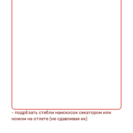
- подрЕзать стебли наискосок секатором или
ножом на отлете (не сдавливая их)
- сразу же поставить в вазу, наполненную
водой максимально