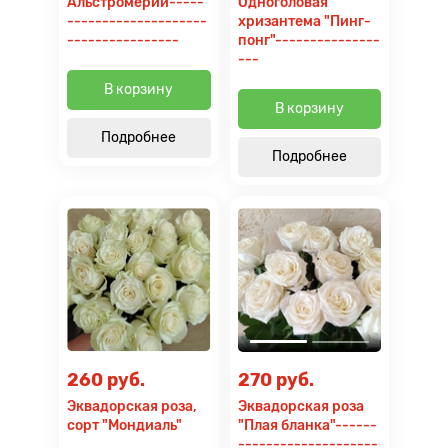
Альстромерии-----
Одноголовая
--------------------
хризантема "Пинг-
----------------
понг"---------------
---
В корзину
В корзину
Подробнее
Подробнее
260 руб.
270 руб.
Эквадорская роза,
Эквадорская роза
сорт "Мондиаль"
"Плая бланка"------
--------------------